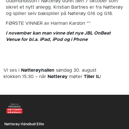
Gudmundsson i Nøtterøy buret den 7 oktober som
sikret et nytt anlegg. Kristian Bartnes er fra Nøtterøy
og spiller selv bakspiller på Nøterøy G16 og G18.
FØRSTE VINNER av Harman Kardon “”
I november kan man vinne det nye JBL OnBeat
Venue for bl.a. iPad, iPod og i Phone
Vi ses i
Nøtterøyhallen
søndag 30. august
klokken 15:30
– når
Nøtterøy
møter
Tiller IL
!
Nøtterøy Håndball Elite