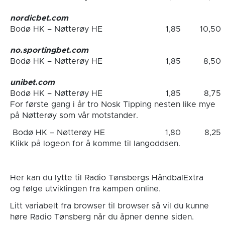
nordicbet.com
Bodø HK – Nøtterøy HE
1,85
10,50
no.sportingbet.com
Bodø HK – Nøtterøy HE
1,85
8,50
unibet.com
Bodø HK – Nøtterøy HE
1,85
8,75
For første gang i år tro Nosk Tipping nesten like mye
på Nøtterøy som vår motstander.
Bodø HK – Nøtterøy HE
1,80
8,25
Klikk på logeon for å komme til langoddsen.
Her kan du lytte til Radio Tønsbergs HåndbalExtra
og følge utviklingen fra kampen online.
Litt variabelt fra browser til browser så vil du kunne
høre Radio Tønsberg når du åpner denne siden.