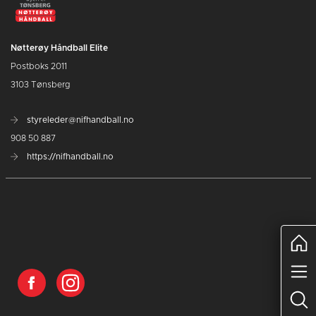
Nøtterøy Håndball Elite
Postboks 2011
3103 Tønsberg
styreleder@nifhandball.no
908 50 887
https://nifhandball.no