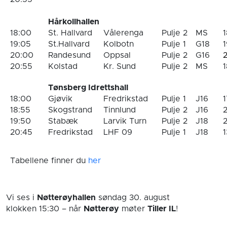
Hårkollhallen
18:00
St. Hallvard
Vålerenga
Pulje 2
MS
1
19:05
St.Hallvard
Kolbotn
Pulje 1
G18
1
20:00
Randesund
Oppsal
Pulje 2
G16
20:55
Kolstad
Kr. Sund
Pulje 2
MS
1
Tønsberg Idrettshall
18:00
Gjøvik
Fredrikstad
Pulje 1
J16
1
18:55
Skogstrand
Tinnlund
Pulje 2
J16
2
19:50
Stabæk
Larvik Turn
Pulje 2
J18
2
20:45
Fredrikstad
LHF 09
Pulje 1
J18
1
Tabellene finner du
her
Vi ses i
Nøtterøyhallen
søndag 30. august
klokken 15:30
– når
Nøtterøy
møter
Tiller IL
!