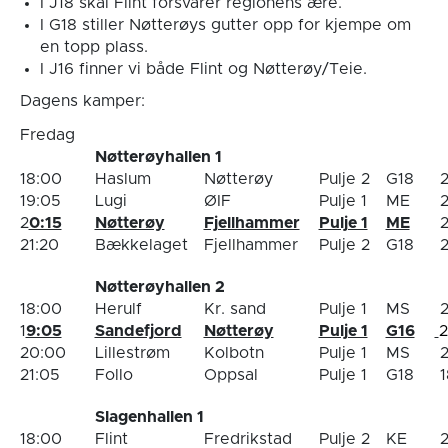
I J18 skal Flint forsvarer regionens ære.
I G18 stiller Nøtterøys gutter opp for kjempe om
en topp plass.
I J16 finner vi både Flint og Nøtterøy/Teie.
Dagens kamper:
Fredag
Nøtterøyhallen 1
18:00
Haslum
Nøtterøy
Pulje 2
G18
2
19:05
Lugi
ØIF
Pulje 1
ME
2
2
0:15
Nøtterøy
Fjellhammer
Pulje 1
ME
2
21:20
Bækkelaget
Fjellhammer
Pulje 2
G18
2
Nøtterøyhallen 2
18:00
Herulf
Kr. sand
Pulje 1
MS
2
1
9:05
Sandefjord
Nøtterøy
Pulje 1
G16
2
20:00
Lillestrøm
Kolbotn
Pulje 1
MS
2
21:05
Follo
Oppsal
Pulje 1
G18
1
Slagenhallen 1
18:00
Flint
Fredrikstad
Pulje 2
KE
2