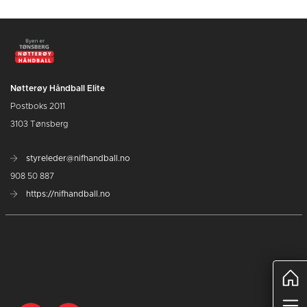
Nøtterøy Håndball Elite
Postboks 2011
3103 Tønsberg
styreleder@nifhandball.no
908 50 887
https://nifhandball.no