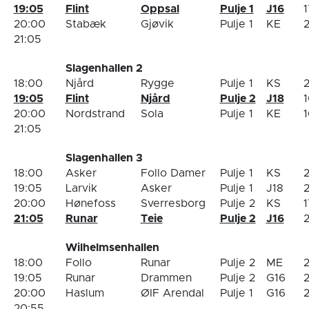
19:05
Flint
Oppsal
Pulje 1
J16
1
20:00
Stabæk
Gjøvik
Pulje 1
KE
2
21:05
Slagenhallen 2
18:00
Njård
Rygge
Pulje 1
KS
2
19:05
Flint
Njård
Pulje 2
J18
1
20:00
Nordstrand
Sola
Pulje 1
KE
1
21:05
Slagenhallen 3
18:00
Asker
Follo Damer
Pulje 1
KS
2
19:05
Larvik
Asker
Pulje 1
J18
2
20:00
Hønefoss
Sverresborg
Pulje 2
KS
1
21:05
Runar
Teie
Pulje 2
J16
2
Wilhelmsenhallen
18:00
Follo
Runar
Pulje 2
ME
2
19:05
Runar
Drammen
Pulje 2
G16
2
20:00
Haslum
ØIF Arendal
Pulje 1
G16
2
20:55