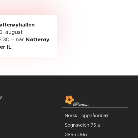
øtterøyhallen
0. august
5:30
– når
Nøtterøy
ler IL
!
o
Norsk Topphåndball
Sognsveien 75 a
0855 Oslo