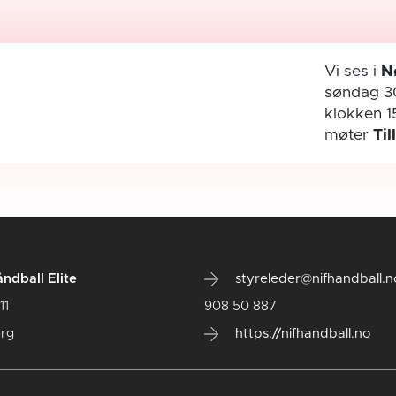
Vi ses i
N
søndag 3
klokken 1
møter
Til
ndball Elite
styreleder@nifhandball.n
11
908 50 887
rg
https://nifhandball.no