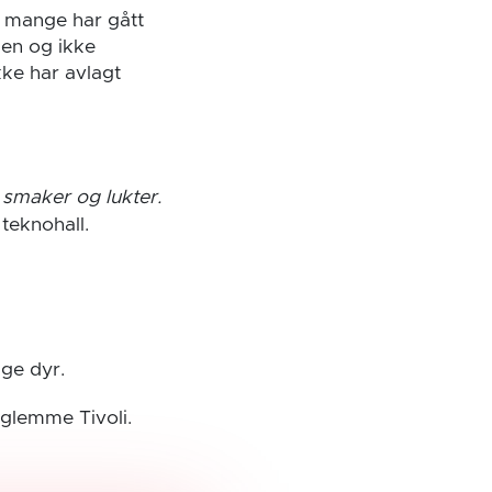
 mange har gått
sen og ikke
kke har avlagt
 smaker og lukter.
eknohall.
ge dyr.
e glemme Tivoli.