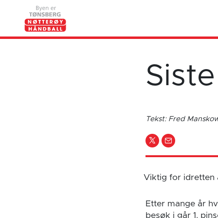
Sist
Tekst: Fred Mansk
Viktig for idrette
Etter mange år hv
besøk i går 1. pi