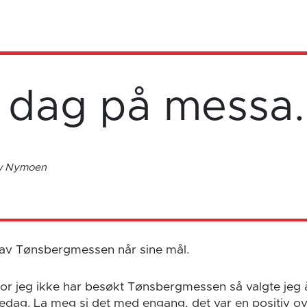
e dag på messa.
ow Nymoen
n av Tønsbergmessen når sine mål.
or jeg ikke har besøkt Tønsbergmessen så valgte jeg 
nsedag. La meg si det med engang, det var en positiv ov