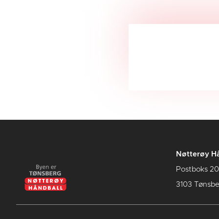
Nøtterøy Hå
Postboks 20
3103 Tønsbe