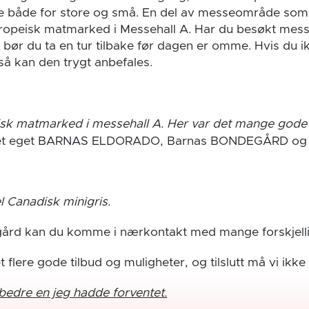
e både for store og små. En del av messeområde som
uropeisk matmarked i Messehall A. Har du besøkt mes
 bør du ta en tur tilbake før dagen er omme. Hvis du i
å kan den trygt anbefales.
isk matmarked i messehall A. Her var det mange gode
 et eget BARNAS ELDORADO , Barnas BONDEGÅRD og t
l Canadisk minigris.
ård kan du komme i nærkontakt med mange forskjelli
et flere gode tilbud og muligheter, og tilslutt må vi ikk
 bedre en jeg hadde forventet.