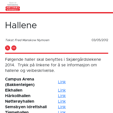
Hallene
Tekst: Fred Manskow Nymoen
03/05/2012
Følgende haller skal benyttes i Skjærgårdslekene
2014. Trykk på linkene for å se informasjon om
hallene og veibeskrivelse.
Campus Arena
Link
(Bakkenteigen)
Eikhallen
Link
Hårkollhallen
Link
Nøtterøyhallen
Link
Semsbyen Idrettshall
Link
Tjømehallen
Link