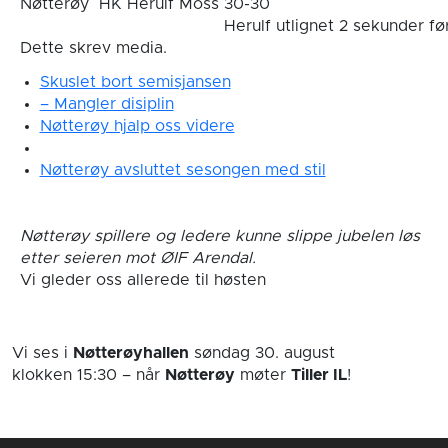
Nøtterøy
HK Herulf Moss
30-30
Herulf utlignet 2 sekunder før
Dette skrev media.
Skuslet bort semisjansen
– Mangler disiplin
Nøtterøy hjalp oss videre
Nøtterøy avsluttet sesongen med stil
Nøtterøy spillere og ledere kunne slippe jubelen løs
etter seieren mot ØIF Arendal.
Vi gleder oss allerede til høsten
Vi ses i
Nøtterøyhallen
søndag 30. august
klokken 15:30
– når
Nøtterøy
møter
Tiller IL
!