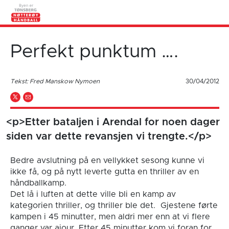
Perfekt punktum ….
Tekst: Fred Manskow Nymoen
30/04/2012
<p>Etter bataljen i Arendal for noen dager
siden var dette revansjen vi trengte. </p>
Bedre avslutning på en vellykket sesong kunne vi
ikke få, og på nytt leverte gutta en thriller av en
håndballkamp.
Det lå i luften at dette ville bli en kamp av
kategorien thriller, og thriller ble det. Gjestene førte
kampen i 45 minutter, men aldri mer enn at vi flere
ganger var ajour. Etter 45 minutter kom vi foran for