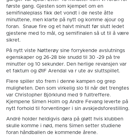
første gang. Gjesten som kjempet om en
semifinaleplass fikk det vondt i de neste åtte
minuttene, men klarte på nytt og komme ajour og
foran. Snaue fire og et halvt minutt før slutt ledet
gjestene med to mål, og semifinalen så ut til å være
sikret.
På nytt viste Nøtterøy sine forrykende avslutnings
egenskaper og 26-28 ble snudd til 30 -29 på tre
minutter og 10 sekunder. Den herlige revansjen var
et faktum og ØIF Arendal va r ute av sluttspillet.
Flere spiller sto frem i denne kampen og grep
muligheten. Den som virkelig slo til når det trengtes
var Christopher Björklund med 9 fulltreffere.
Kjempene Simen Holm og Andre Fevang leverte på
nytt forhold til forventinger i sin avskjedsforestilling.
André holder heldigvis døra på gløtt hvis klubben
skulle komme i nød, mens Simen setter studiene
foran håndballen de kommende årene.