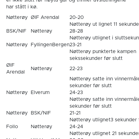
har stått i kø.
Nøtterøy
ØIF Arendal
20-20
Nøtterøy ut lignet 11 sekunder
BSK/NIF
Nøtterøy
28-28
Nøtterøy utlignet i sluttseku
Nøtterøy
FyllingenBergen
23-21
Nøtterøy punkterte kampen
sekssekunder før slutt
ØIF
Nøtterøy
22-23
Arendal
Nøtterøy satte inn vinnermål
sekunder før slutt
Nøtterøy
Elverum
24-23
Nøtterøy satte inn vinnermål
sekunder før slutt
Nøtterøy
BSK/NIF
21-21
Nøtterøy utlignet3 sekunder f
Follo
Nøtterøy
24-24
Nøtterøy utlignet 21 sekunder