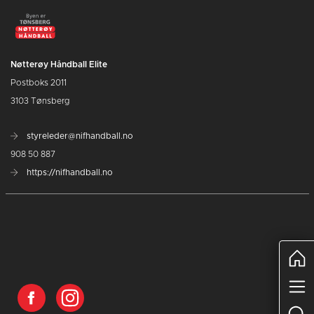
Nøtterøy Håndball Elite
Postboks 2011
3103 Tønsberg
styreleder@nifhandball.no
908 50 887
https://nifhandball.no