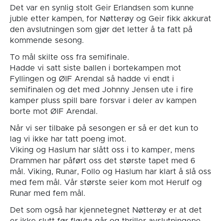
Det var en synlig stolt Geir Erlandsen som kunne
juble etter kampen, for Nøtterøy og Geir fikk akkurat
den avslutningen som gjør det letter å ta fatt på
kommende sesong.
To mål skilte oss fra semifinale.
Hadde vi satt siste ballen i bortekampen mot
Fyllingen og ØIF Arendal så hadde vi endt i
semifinalen og det med Johnny Jensen ute i fire
kamper pluss spill bare forsvar i deler av kampen
borte mot ØIF Arendal.
Når vi ser tilbake på sesongen er så er det kun to
lag vi ikke har tatt poeng imot.
Viking og Haslum har slått oss i to kamper, mens
Drammen har påført oss det største tapet med 6
mål. Viking, Runar, Follo og Haslum har klart å slå oss
med fem mål. Vår største seier kom mot Herulf og
Runar med fem mål.
Det som også har kjennetegnet Nøtterøy er at det
er ikke slutt før fløyta går og thriller avslutningene