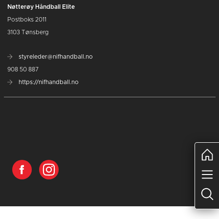
Nøtterøy Håndball Elite
Postboks 2011
3103 Tønsberg
styreleder@nifhandball.no
908 50 887
https://nifhandball.no