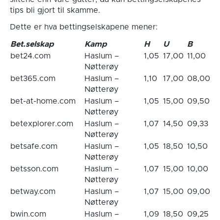
tips bli gjort til skamme.
Dette er hva bettingselskapene mener:
Bet.selskap
Kamp
H
U
B
bet24.com
Haslum –
1,05
17,00
11,00
Nøtterøy
bet365.com
Haslum –
1,10
17,00
08,00
Nøtterøy
bet-at-home.com
Haslum –
1,05
15,00
09,50
Nøtterøy
betexplorer.com
Haslum –
1,07
14,50
09,33
Nøtterøy
betsafe.com
Haslum –
1,05
18,50
10,50
Nøtterøy
betsson.com
Haslum –
1,07
15,00
10,00
Nøtterøy
betway.com
Haslum –
1,07
15,00
09,00
Nøtterøy
bwin.com
Haslum –
1,09
18,50
09,25