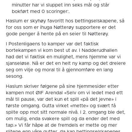
minutter har vi sluppet inn seks mål og står
bokført med 0 scoringer:.
Haslum er skyhøy favoritt hos bettingselskapene, så
for oss som er ihuga Nøtterøy supportere er det
gode penger å hente på en seier til Nøtterøy.
I Postenligaens to kamper var det faktisk
bortekampen vi kom best ut av. I Nadderudhallen
had det vi faktisk en mulighet, mens hjemme var vi
sjanseløse. Nå er det en helt ny kamp og det dreiere
seg om vilje og moral til å gjennomføre en lang
sesong.
Haslum skriver følgene på sine hjemmesider etter
kampen mot ØIF Arendal «Selv om vi ledet med ett
mål til pause, var det kun et spill «på det jevne» i
første omgang. Gutta virket «mette» og svært få
spilte opp mot sitt normale nivå. I 2. omgang ble det,
om mulig, enda svakere spill og da ender det med
tap.» Vi får håpe at de fremdels er mette og mer
slitene enn våre gutter, da kan bettingselskapenes