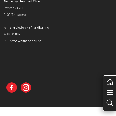
Nøtterøy Håndball Elite
Postboks 2011
3103 Tønsberg
styreleder@nifhandball.no
908 50 887
https://nifhandball.no