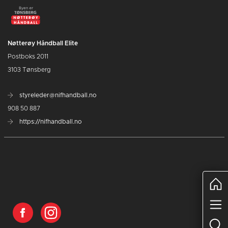
Nøtterøy Håndball Elite
Postboks 2011
3103 Tønsberg
styreleder@nifhandball.no
908 50 887
https://nifhandball.no