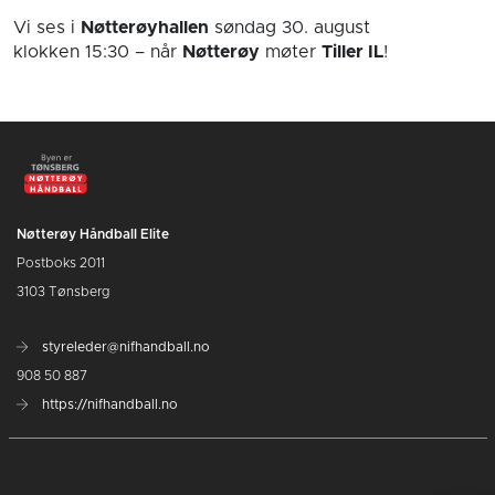
Vi ses i
Nøtterøyhallen
søndag 30. august
klokken 15:30
– når
Nøtterøy
møter
Tiller IL
!
Nøtterøy Håndball Elite
Postboks 2011
3103 Tønsberg
styreleder@nifhandball.no
908 50 887
https://nifhandball.no