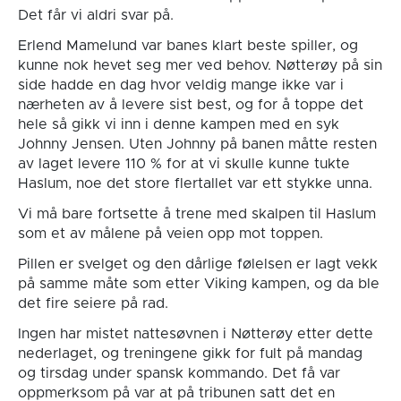
Det får vi aldri svar på.
Erlend Mamelund var banes klart beste spiller, og
kunne nok hevet seg mer ved behov. Nøtterøy på sin
side hadde en dag hvor veldig mange ikke var i
nærheten av å levere sist best, og for å toppe det
hele så gikk vi inn i denne kampen med en syk
Johnny Jensen. Uten Johnny på banen måtte resten
av laget levere 110 % for at vi skulle kunne tukte
Haslum, noe det store flertallet var ett stykke unna.
Vi må bare fortsette å trene med skalpen til Haslum
som et av målene på veien opp mot toppen.
Pillen er svelget og den dårlige følelsen er lagt vekk
på samme måte som etter Viking kampen, og da ble
det fire seiere på rad.
Ingen har mistet nattesøvnen i Nøtterøy etter dette
nederlaget, og treningene gikk for fult på mandag
og tirsdag under spansk kommando. Det få var
oppmerksom på var at på tribunen satt det en