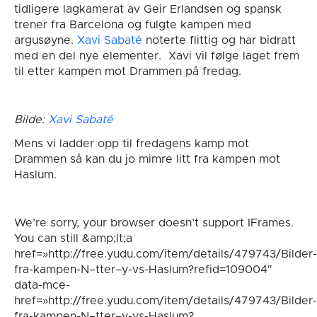
tidligere lagkamerat av Geir Erlandsen og spansk
trener fra Barcelona og fulgte kampen med
argusøyne.
Xavi Sabaté
noterte flittig og har bidratt
med en del nye elementer. Xavi vil følge laget frem
til etter kampen mot Drammen på fredag.
Bilde:
Xavi Sabaté
Mens vi ladder opp til fredagens kamp mot
Drammen så kan du jo mimre litt fra kampen mot
Haslum.
We’re sorry, your browser doesn’t support IFrames.
You can still &amp;lt;a
href=»http://free.yudu.com/item/details/479743/Bilder-
fra-kampen-N–tter–y-vs-Haslum?refid=109004″
data-mce-
href=»http://free.yudu.com/item/details/479743/Bilder-
fra-kampen-N–tter–y-vs-Haslum?