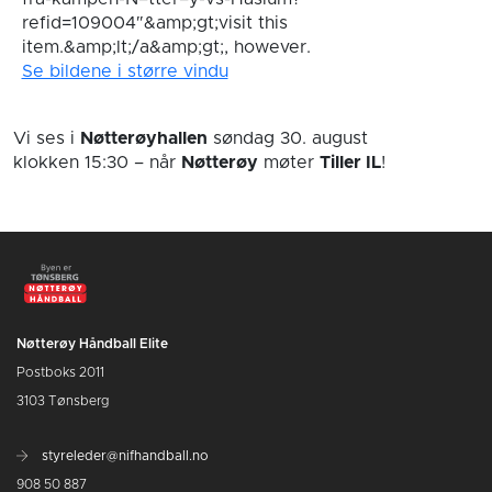
refid=109004″&amp;gt;visit this
item.&amp;lt;/a&amp;gt;, however.
Se bildene i større vindu
Vi ses i
Nøtterøyhallen
søndag 30. august
klokken 15:30
– når
Nøtterøy
møter
Tiller IL
!
Nøtterøy Håndball Elite
Postboks 2011
3103 Tønsberg
styreleder@nifhandball.no
908 50 887