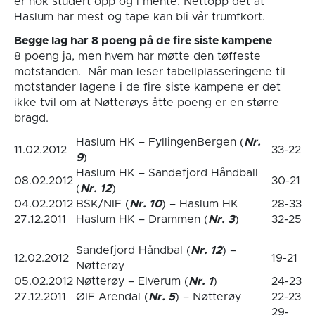
er nok studert opp og i mente. Nettopp det at
Haslum har mest og tape kan bli vår trumfkort.
Begge lag har 8 poeng på de fire siste kampene
8 poeng ja, men hvem har møtte den tøffeste
motstanden. Når man leser tabellplasseringene til
motstander lagene i de fire siste kampene er det
ikke tvil om at Nøtterøys åtte poeng er en større
bragd.
Haslum HK – FyllingenBergen (
Nr.
11.02.2012
33-22
9
)
Haslum HK – Sandefjord Håndball
08.02.2012
30-21
(
Nr. 12
)
04.02.2012
BSK/NIF (
Nr. 10
) – Haslum HK
28-33
27.12.2011
Haslum HK – Drammen (
Nr. 3
)
32-25
Sandefjord Håndbal (
Nr. 12
) –
12.02.2012
19-21
Nøtterøy
05.02.2012
Nøtterøy – Elverum (
Nr. 1
)
24-23
27.12.2011
ØIF Arendal (
Nr. 5
) – Nøtterøy
22-23
29-