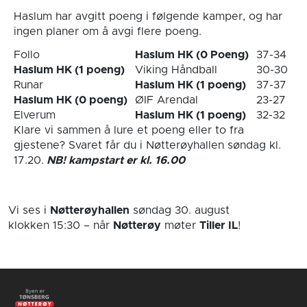
Haslum har avgitt poeng i følgende kamper, og har
ingen planer om å avgi flere poeng.
Follo
Haslum HK (0 Poeng)
37-34
Haslum HK (1 poeng)
Viking Håndball
30-30
Runar
Haslum HK (1 poeng)
37-37
Haslum HK (0 poeng)
ØIF Arendal
23-27
Elverum
Haslum HK (1 poeng)
32-32
Klare vi sammen å lure et poeng eller to fra
gjestene? Svaret får du i Nøtterøyhallen søndag kl.
17.20.
NB! kampstart er kl. 16.00
Vi ses i
Nøtterøyhallen
søndag 30. august
klokken 15:30
– når
Nøtterøy
møter
Tiller IL
!