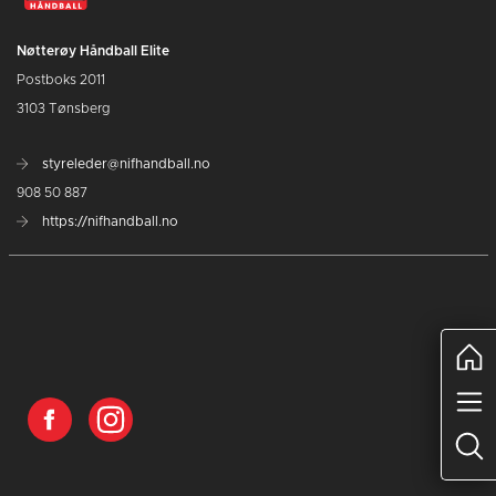
Nøtterøy Håndball Elite
Postboks 2011
3103 Tønsberg
styreleder@nifhandball.no
908 50 887
https://nifhandball.no