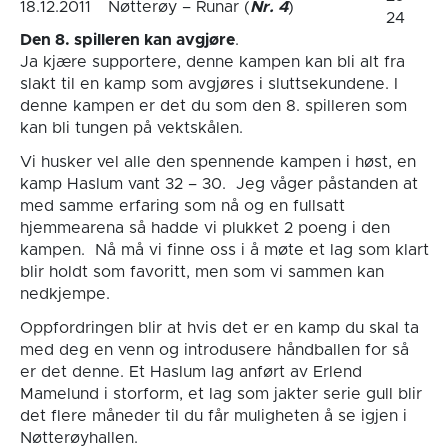
18.12.2011
Nøtterøy – Runar (
Nr. 4
)
24
Den 8. spilleren kan avgjøre
.
Ja kjære supportere, denne kampen kan bli alt fra
slakt til en kamp som avgjøres i sluttsekundene. I
denne kampen er det du som den 8. spilleren som
kan bli tungen på vektskålen.
Vi husker vel alle den spennende kampen i høst, en
kamp Haslum vant 32 – 30. Jeg våger påstanden at
med samme erfaring som nå og en fullsatt
hjemmearena så hadde vi plukket 2 poeng i den
kampen. Nå må vi finne oss i å møte et lag som klart
blir holdt som favoritt, men som vi sammen kan
nedkjempe.
Oppfordringen blir at hvis det er en kamp du skal ta
med deg en venn og introdusere håndballen for så
er det denne. Et Haslum lag anført av Erlend
Mamelund i storform, et lag som jakter serie gull blir
det flere måneder til du får muligheten å se igjen i
Nøtterøyhallen.