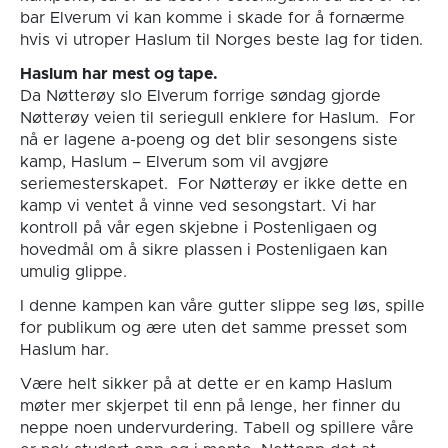
bar Elverum vi kan komme i skade for å fornærme
hvis vi utroper Haslum til Norges beste lag for tiden.
Haslum har mest og tape.
Da Nøtterøy slo Elverum forrige søndag gjorde
Nøtterøy veien til seriegull enklere for Haslum. For
nå er lagene a-poeng og det blir sesongens siste
kamp, Haslum – Elverum som vil avgjøre
seriemesterskapet. For Nøtterøy er ikke dette en
kamp vi ventet å vinne ved sesongstart. Vi har
kontroll på vår egen skjebne i Postenligaen og
hovedmål om å sikre plassen i Postenligaen kan
umulig glippe.
I denne kampen kan våre gutter slippe seg løs, spille
for publikum og ære uten det samme presset som
Haslum har.
Være helt sikker på at dette er en kamp Haslum
møter mer skjerpet til enn på lenge, her finner du
neppe noen undervurdering. Tabell og spillere våre