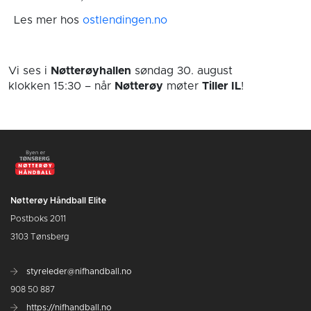
Les mer hos
ostlendingen.no
Vi ses i
Nøtterøyhallen
søndag 30. august
klokken 15:30
– når
Nøtterøy
møter
Tiller IL
!
Nøtterøy Håndball Elite
Postboks 2011
3103 Tønsberg
styreleder@nifhandball.no
908 50 887
https://nifhandball.no