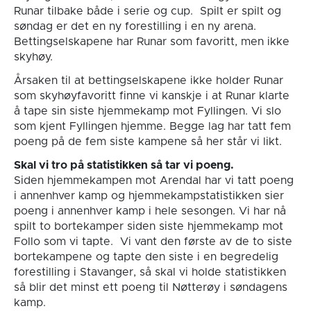
Runar tilbake både i serie og cup. Spilt er spilt og
søndag er det en ny forestilling i en ny arena.
Bettingselskapene har Runar som favoritt, men ikke
skyhøy.
Årsaken til at bettingselskapene ikke holder Runar
som skyhøyfavoritt finne vi kanskje i at Runar klarte
å tape sin siste hjemmekamp mot Fyllingen. Vi slo
som kjent Fyllingen hjemme. Begge lag har tatt fem
poeng på de fem siste kampene så her står vi likt.
Skal vi tro på statistikken så tar vi poeng.
Siden hjemmekampen mot Arendal har vi tatt poeng
i annenhver kamp og hjemmekampstatistikken sier
poeng i annenhver kamp i hele sesongen. Vi har nå
spilt to bortekamper siden siste hjemmekamp mot
Follo som vi tapte. Vi vant den første av de to siste
bortekampene og tapte den siste i en begredelig
forestilling i Stavanger, så skal vi holde statistikken
så blir det minst ett poeng til Nøtterøy i søndagens
kamp.