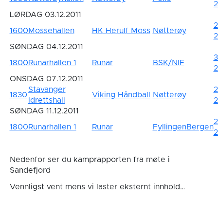
2
LØRDAG 03.12.2011
2
1600
Mossehallen
HK Herulf Moss
Nøtterøy
2
SØNDAG 04.12.2011
3
1800
Runarhallen 1
Runar
BSK/NIF
2
ONSDAG 07.12.2011
Stavanger
2
1830
Viking Håndball
Nøtterøy
Idrettshall
2
SØNDAG 11.12.2011
2
1800
Runarhallen 1
Runar
FyllingenBergen
2
Nedenfor ser du kamprapporten fra møte i
Sandefjord
Vennligst vent mens vi laster eksternt innhold…