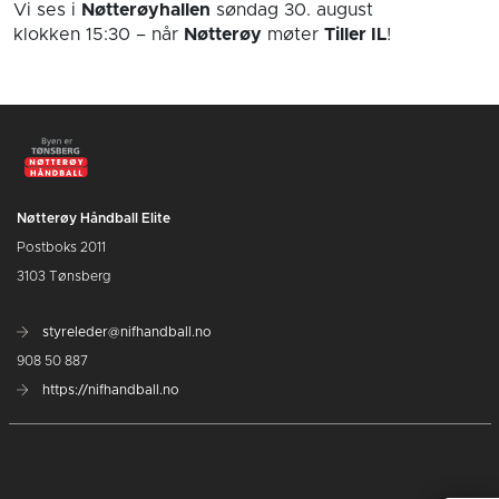
Vi ses i
Nøtterøyhallen
søndag 30. august
klokken 15:30
– når
Nøtterøy
møter
Tiller IL
!
Nøtterøy Håndball Elite
Postboks 2011
3103 Tønsberg
styreleder@nifhandball.no
908 50 887
https://nifhandball.no