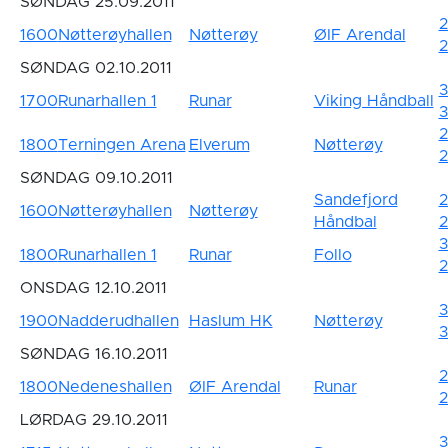
SØNDAG 25.09.2011
2
1600
Nøtterøyhallen
Nøtterøy
ØIF Arendal
SØNDAG 02.10.2011
3
1700
Runarhallen 1
Runar
Viking Håndball
3
2
1800
Terningen Arena
Elverum
Nøtterøy
2
SØNDAG 09.10.2011
Sandefjord
2
1600
Nøtterøyhallen
Nøtterøy
Håndbal
2
3
1800
Runarhallen 1
Runar
Follo
2
ONSDAG 12.10.2011
3
1900
Nadderudhallen
Haslum HK
Nøtterøy
SØNDAG 16.10.2011
2
1800
Nedeneshallen
ØIF Arendal
Runar
2
LØRDAG 29.10.2011
3