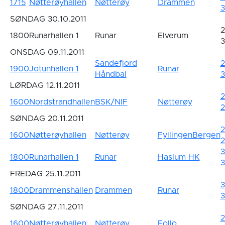
1715
Nøtterøyhallen
Nøtterøy
Drammen
3
SØNDAG 30.10.2011
2
1800
Runarhallen 1
Runar
Elverum
3
ONSDAG 09.11.2011
Sandefjord
2
1900
Jotunhallen 1
Runar
Håndbal
3
LØRDAG 12.11.2011
2
1600
Nordstrandhallen
BSK/NIF
Nøtterøy
2
SØNDAG 20.11.2011
2
1600
Nøtterøyhallen
Nøtterøy
FyllingenBergen
2
3
1800
Runarhallen 1
Runar
Haslum HK
3
FREDAG 25.11.2011
3
1800
Drammenshallen
Drammen
Runar
3
SØNDAG 27.11.2011
2
1600
Nøtterøyhallen
Nøtterøy
Follo