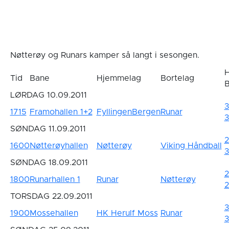
Nøtterøy og Runars kamper så langt i sesongen.
H
Tid
Bane
Hjemmelag
Bortelag
LØRDAG 10.09.2011
3
1715
Framohallen 1+2
FyllingenBergen
Runar
SØNDAG 11.09.2011
2
1600
Nøtterøyhallen
Nøtterøy
Viking Håndball
3
SØNDAG 18.09.2011
2
1800
Runarhallen 1
Runar
Nøtterøy
2
TORSDAG 22.09.2011
3
1900
Mossehallen
HK Herulf Moss
Runar
3