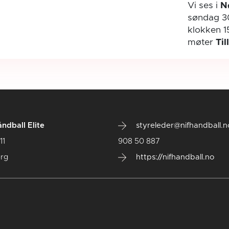
Vi ses i
N
søndag 3
klokken 1
møter
Til
ndball Elite
styreleder@nifhandball.n
11
908 50 887
rg
https://nifhandball.no