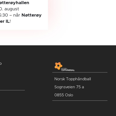
øtterøyhallen
0. august
5:30
– når
Nøtterøy
ler IL
!
o
Norsk Topphåndball
Sognsveien 75 a
0855 Oslo