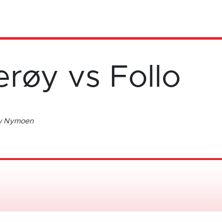
erøy vs Follo
ow Nymoen