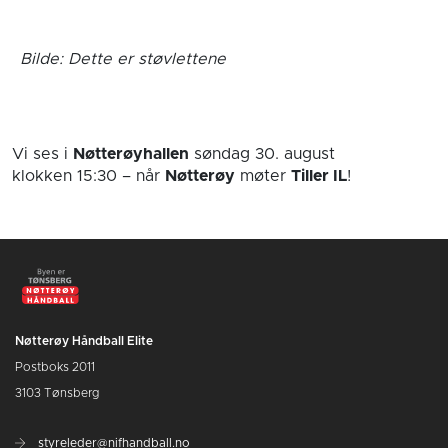
Bilde: Dette er støvlettene
Vi ses i
Nøtterøyhallen
søndag 30. august
klokken 15:30
– når
Nøtterøy
møter
Tiller IL
!
Nøtterøy Håndball Elite
Postboks 2011
3103 Tønsberg
styreleder@nifhandball.no