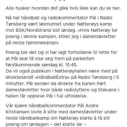
Alle husker hvordan det gikk hvis ikke kan du se her.
Nå har håndball og radiokommentator Pål i Radio
Tønsberg vært løsmunnet under Nøtterøys kamp
mot BSK/Nordstrand sist lørdag. «Hvis Nøtterøy tar
poeng i denne kampen, stiller jeg i damestøvletter
på neste hjemmekamp!»
Poeng ble det og vi har lagt forholdene til rette for
at Pål skal få vise seg frem på parketten
førstkommende søndag kl. 15:45.
Da vil også publikum i Nøtterøyhallen være med på
direktesendt «HåndballExtra» på Radio Tønsberg i 5
minutter. Pål sender da direkte fra banen iført
damestøvletter hvor både radiolyttere og tilskuere i
hallen får oppleve Pål i full utfoldelse.
Vår kjære håndballkommentator Pål Andre
Kristiansen lovte å sitte med damestøvletter under
neste håndballkamp om Nøtterøy klarte å få ett
poeng om lørdagen – det klarte de –