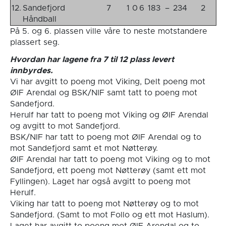
12.
Sandefjord
7
1
0
6
183
–
234
2
Håndball
På 5. og 6. plassen ville våre to neste motstandere
plassert seg.
Hvordan har lagene fra 7 til 12 plass levert
innbyrdes.
Vi har avgitt to poeng mot Viking, Delt poeng mot
ØIF Arendal og BSK/NIF samt tatt to poeng mot
Sandefjord.
Herulf har tatt to poeng mot Viking og ØIF Arendal
og avgitt to mot Sandefjord.
BSK/NIF har tatt to poeng mot ØIF Arendal og to
mot Sandefjord samt et mot Nøtterøy.
ØIF Arendal har tatt to poeng mot Viking og to mot
Sandefjord, ett poeng mot Nøtterøy (samt ett mot
Fyllingen). Laget har også avgitt to poeng mot
Herulf.
Viking har tatt to poeng mot Nøtterøy og to mot
Sandefjord. (Samt to mot Follo og ett mot Haslum).
Laget har avgitt to poeng mot ØIF Arendal og to