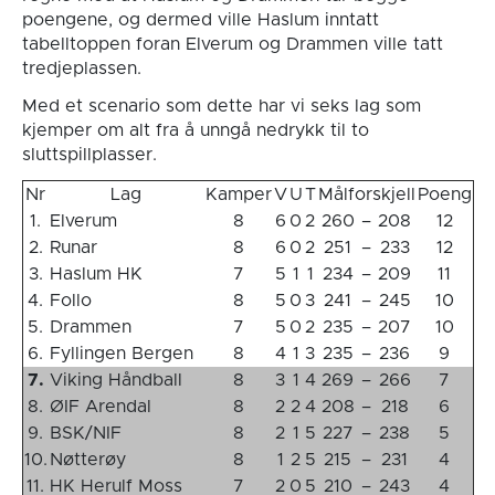
poengene, og dermed ville Haslum inntatt
tabelltoppen foran Elverum og Drammen ville tatt
tredjeplassen.
Med et scenario som dette har vi seks lag som
kjemper om alt fra å unngå nedrykk til to
sluttspillplasser.
Nr
Lag
Kamper
V
U
T
Målforskjell
Poeng
1.
Elverum
8
6
0
2
260
–
208
12
2.
Runar
8
6
0
2
251
–
233
12
3.
Haslum HK
7
5
1
1
234
–
209
11
4.
Follo
8
5
0
3
241
–
245
10
5.
Drammen
7
5
0
2
235
–
207
10
6.
Fyllingen Bergen
8
4
1
3
235
–
236
9
7.
Viking Håndball
8
3
1
4
269
–
266
7
8.
ØIF Arendal
8
2
2
4
208
–
218
6
9.
BSK/NIF
8
2
1
5
227
–
238
5
10.
Nøtterøy
8
1
2
5
215
–
231
4
11.
HK Herulf Moss
7
2
0
5
210
–
243
4