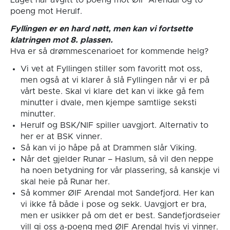
poeng mot Herulf.
Fyllingen er en hard nøtt, men kan vi fortsette
klatringen mot 8. plassen.
Hva er så drømmescenarioet for kommende helg?
Vi vet at Fyllingen stiller som favoritt mot oss,
men også at vi klarer å slå Fyllingen når vi er på
vårt beste. Skal vi klare det kan vi ikke gå fem
minutter i dvale, men kjempe samtlige seksti
minutter.
Herulf og BSK/NIF spiller uavgjort. Alternativ to
her er at BSK vinner.
Så kan vi jo håpe på at Drammen slår Viking.
Når det gjelder Runar – Haslum, så vil den neppe
ha noen betydning for vår plassering, så kanskje vi
skal heie på Runar her.
Så kommer ØIF Arendal mot Sandefjord. Her kan
vi ikke få både i pose og sekk. Uavgjort er bra,
men er usikker på om det er best. Sandefjordseier
vill gi oss a-poeng med ØIF Arendal hvis vi vinner.