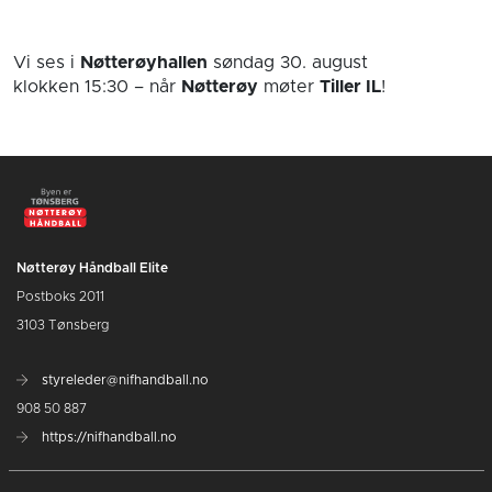
Vi ses i
Nøtterøyhallen
søndag 30. august
klokken 15:30
– når
Nøtterøy
møter
Tiller IL
!
Nøtterøy Håndball Elite
Postboks 2011
3103 Tønsberg
styreleder@nifhandball.no
908 50 887
https://nifhandball.no