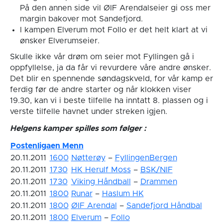
På den annen side vil ØIF Arendalseier gi oss mer
margin bakover mot Sandefjord.
I kampen Elverum mot Follo er det helt klart at vi
ønsker Elverumseier.
Skulle ikke vår drøm om seier mot Fyllingen gå i
oppfyllelse, ja da får vi revurdere våre andre ønsker.
Det blir en spennende søndagskveld, for vår kamp er
ferdig før de andre starter og når klokken viser
19.30, kan vi i beste tilfelle ha inntatt 8. plassen og i
verste tilfelle havnet under streken igjen.
Helgens kamper spilles som følger :
Postenligaen Menn
20.11.2011
1600
Nøtterøy
–
FyllingenBergen
20.11.2011
1730
HK Herulf Moss
–
BSK/NIF
20.11.2011
1730
Viking Håndball
–
Drammen
20.11.2011
1800
Runar
–
Haslum HK
20.11.2011
1800
ØIF Arendal
–
Sandefjord Håndbal
20.11.2011
1800
Elverum
–
Follo