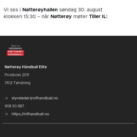
Vi ses i
Nøtterøyhallen
søndag 30. august
klokken 15:30
– når
Nøtterøy
møter
Tiller IL
!
Nøtterøy Håndball Elite
Postboks 2011
3103 Tønsberg
styreleder@nifhandball.no
908 50 887
https://nifhandball.no