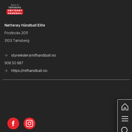
Nøtterøy Håndball Elite
Postboks 2011
3103 Tønsberg
styreleder@nifhandball.no
908 50 887
https://nifhandball.no