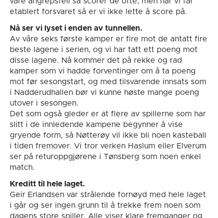
våre angrepsfeil så scorer de ofte, men når vi får
etablert forsvaret så er vi ikke lette å score på.
Nå ser vi lyset i enden av tunnellen.
Av våre seks første kamper er fire mot de antatt fire
beste lagene i serien, og vi har tatt ett poeng mot
disse lagene. Nå kommer det på rekke og rad
kamper som vi hadde forventinger om å ta poeng
mot før sesongstart, og med tilsvarende innsats som
i Nadderudhallen bør vi kunne høste mange poeng
utover i sesongen.
Det som også gleder er at flere av spillerne som har
slitt i de innledende kampene begynner å vise
gryende form, så Nøtterøy vil ikke bli noen kasteball
i tiden fremover. Vi tror verken Haslum eller Elverum
ser på returoppgjørene i Tønsberg som noen enkel
match.
Kreditt til hele laget.
Geir Erlandsen var strålende fornøyd med hele laget
i går og ser ingen grunn til å trekke frem noen som
dagens store spiller. Alle viser klare fremganger og