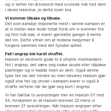
og vi setter inn årsrekord med scorede mål mot dem
i deres lekestue, jo dette lover bra.
Vi kommer tilbake og tilbake.
Det som kanskje imponerte mest i denne kampen er
at vi mister ikke hode totalt fordi om vi kommer fire
og fem mål bak, vi klarer gjentatte ganger å hente
det inn. Dette vitner om at hodene begynner å
fungere sammen med det fysiske spillet.
Feil i angrep ble hardt straffet.
Haslum er ekstremt gode til å utnytte motstanders
feil i angrep, det være seg svake skudd eller håpløse
pasninger og vi hadde noen av dem. Også denne
type feil var det mindre av, men bevares Haslum gjør
også sine feil og utover i kampen klarer vi også å
straffe vertene når de gjør seg bort i angrep
Vi har faktisk to avslutninger mer en Haslum 57 mot
55, forskjellen er at Haslum brenner 23 mens vi
brenner 27 avslutninger. Når Haslum angriper etter