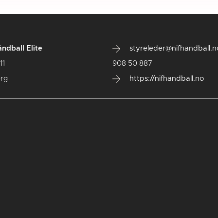
ndball Elite
styreleder@nifhandball.n
11
908 50 887
rg
https://nifhandball.no