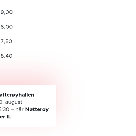
9,00
8,00
7,50
8,40
øtterøyhallen
0. august
5:30
– når
Nøtterøy
ler IL
!