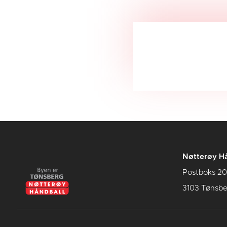
Nøtterøy Hå
Postboks 20
3103 Tønsbe