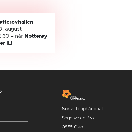
øtterøyhallen
0. august
5:30
– når
Nøtterøy
ler IL
!
o
Norsk Topphåndball
Sognsveien 75 a
0855 Oslo