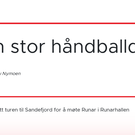
n stor håndball
ow Nymoen
t turen til Sandefjord for å møte Runar i Runarhallen