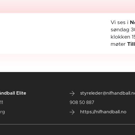
Vi ses i
N
søndag 3
klokken 1
møter
Til
ndball Elite
styreleder@nifhandball.n
11
908 50 887
rg
https://nifhandball.no