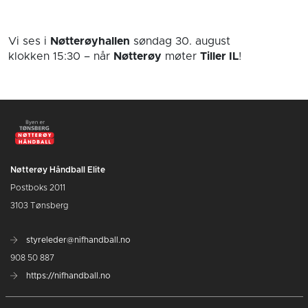
Vi ses i
Nøtterøyhallen
søndag 30. august
klokken 15:30
– når
Nøtterøy
møter
Tiller IL
!
Nøtterøy Håndball Elite
Postboks 2011
3103 Tønsberg
styreleder@nifhandball.no
908 50 887
https://nifhandball.no