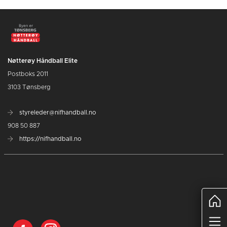
Nøtterøy Håndball Elite
Postboks 2011
3103 Tønsberg
styreleder@nifhandball.no
908 50 887
https://nifhandball.no