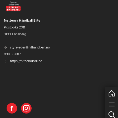
Nøtterøy Håndball Elite
Postboks 2011
3103 Tønsberg
styreleder@nifhandball.no
908 50 887
https://nifhandball.no