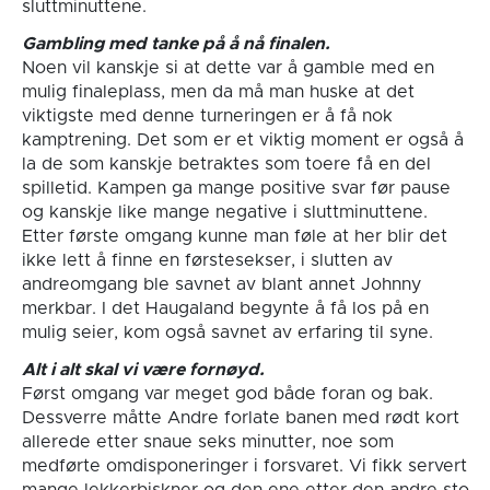
sluttminuttene.
Gambling med tanke på å nå finalen.
Noen vil kanskje si at dette var å gamble med en
mulig finaleplass, men da må man huske at det
viktigste med denne turneringen er å få nok
kamptrening. Det som er et viktig moment er også å
la de som kanskje betraktes som toere få en del
spilletid. Kampen ga mange positive svar før pause
og kanskje like mange negative i sluttminuttene.
Etter første omgang kunne man føle at her blir det
ikke lett å finne en førstesekser, i slutten av
andreomgang ble savnet av blant annet Johnny
merkbar. I det Haugaland begynte å få los på en
mulig seier, kom også savnet av erfaring til syne.
Alt i alt skal vi være fornøyd.
Først omgang var meget god både foran og bak.
Dessverre måtte Andre forlate banen med rødt kort
allerede etter snaue seks minutter, noe som
medførte omdisponeringer i forsvaret. Vi fikk servert
mange lekkerbiskner og den ene etter den andre sto