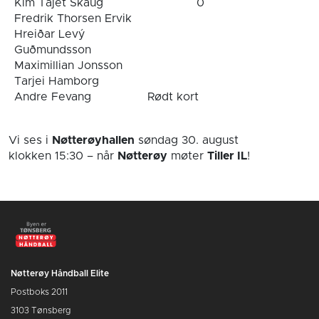
Kim Tajet Skaug
0
Fredrik Thorsen Ervik
Hreiðar Levý
Guðmundsson
Maximillian Jonsson
Tarjei Hamborg
Andre Fevang
Rødt kort
Vi ses i
Nøtterøyhallen
søndag 30. august
klokken 15:30
– når
Nøtterøy
møter
Tiller IL
!
Nøtterøy Håndball Elite
Postboks 2011
3103 Tønsberg