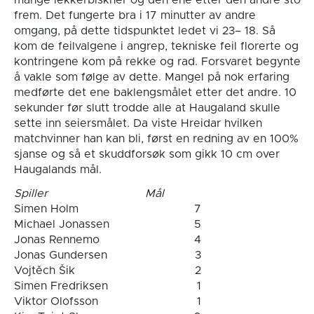
frem. Det fungerte bra i 17 minutter av andre
omgang, på dette tidspunktet ledet vi 23– 18. Så
kom de feilvalgene i angrep, tekniske feil florerte og
kontringene kom på rekke og rad. Forsvaret begynte
å vakle som følge av dette. Mangel på nok erfaring
medførte det ene baklengsmålet etter det andre. 10
sekunder før slutt trodde alle at Haugaland skulle
sette inn seiersmålet. Da viste Hreidar hvilken
matchvinner han kan bli, først en redning av en 100%
sjanse og så et skuddforsøk som gikk 10 cm over
Haugalands mål.
Spiller
Mål
Simen Holm
7
Michael Jonassen
5
Jonas Rennemo
4
Jonas Gundersen
3
Vojtěch Šik
2
Simen Fredriksen
1
Viktor Olofsson
1