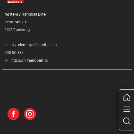
Nøtterøy Håndball Elite
Postboks 2011
3103 Tønsberg
styreleder@nifhandball.no
908 50 887
https://nifhandball.no