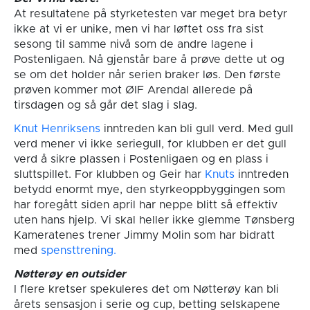
At resultatene på styrketesten var meget bra betyr
ikke at vi er unike, men vi har løftet oss fra sist
sesong til samme nivå som de andre lagene i
Postenligaen. Nå gjenstår bare å prøve dette ut og
se om det holder når serien braker løs. Den første
prøven kommer mot ØIF Arendal allerede på
tirsdagen og så går det slag i slag.
Knut Henriksens
inntreden kan bli gull verd. Med gull
verd mener vi ikke seriegull, for klubben er det gull
verd å sikre plassen i Postenligaen og en plass i
sluttspillet. For klubben og Geir har
Knuts
inntreden
betydd enormt mye, den styrkeoppbyggingen som
har foregått siden april har neppe blitt så effektiv
uten hans hjelp. Vi skal heller ikke glemme Tønsberg
Kameratenes trener Jimmy Molin som har bidratt
med
spensttrening.
Nøtterøy en outsider
I flere kretser spekuleres det om Nøtterøy kan bli
årets sensasjon i serie og cup, betting selskapene