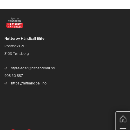
Nøtterøy Håndball Elite
Postboks 2011
3103 Tønsberg
styreleder@nifhandball.no
908 50 887
https://nifhandball.no