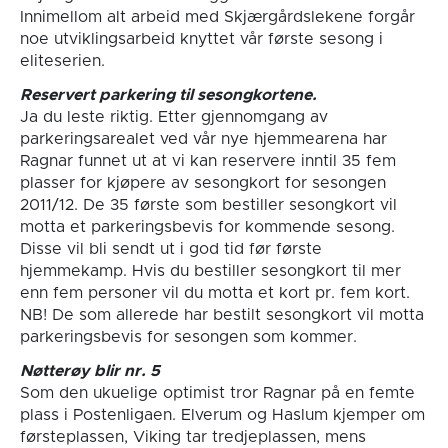
Innimellom alt arbeid med Skjærgårdslekene forgår
noe utviklingsarbeid knyttet vår første sesong i
eliteserien.
Reservert parkering til sesongkortene.
Ja du leste riktig. Etter gjennomgang av
parkeringsarealet ved vår nye hjemmearena har
Ragnar funnet ut at vi kan reservere inntil 35 fem
plasser for kjøpere av sesongkort for sesongen
2011/12. De 35 første som bestiller sesongkort vil
motta et parkeringsbevis for kommende sesong.
Disse vil bli sendt ut i god tid før første
hjemmekamp. Hvis du bestiller sesongkort til mer
enn fem personer vil du motta et kort pr. fem kort.
NB! De som allerede har bestilt sesongkort vil motta
parkeringsbevis for sesongen som kommer.
Nøtterøy blir nr. 5
Som den ukuelige optimist tror Ragnar på en femte
plass i Postenligaen. Elverum og Haslum kjemper om
førsteplassen, Viking tar tredjeplassen, mens