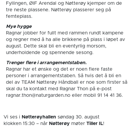
Fyllingen, ØIF Arendal og Nøtterøy kjemper om de
tre neste plassene. Nøtterøy plasserer seg på
femteplass.
Mye hygge
Ragnar jobber for fullt med rammen rundt kampene
og regner med å ha alle brikkene på plass i løpet av
august. Dette skal bli en eventyrlig morsom,
underholdende og spennende sesong.
Trenger flere i arrangementstaben.
Ragnar har et ønske og det er noen flere faste
personer i arrangementstaben. Så hvis det å bli en
del av TEAM Nøtterøy Håndball er noe som firster så
skal du ta kontakt med Ragnar Thon på e-post
ragnar.thon@naturgarden.no eller mobil 91 14 41 36.
Vi ses i
Nøtterøyhallen
søndag 30. august
klokken 15:30
– når
Nøtterøy
møter
Tiller IL
!