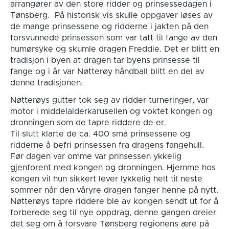
arrangører av den store ridder og prinsessedagen i
Tønsberg. På historisk vis skulle oppgaver løses av
de mange prinsessene og ridderne i jakten på den
forsvunnede prinsessen som var tatt til fange av den
humørsyke og skumle dragen Freddie. Det er blitt en
tradisjon i byen at dragen tar byens prinsesse til
fange og i år var Nøtterøy håndball blitt en del av
denne tradisjonen.
Nøtterøys gutter tok seg av ridder turneringer, var
motor i middelalderkarusellen og voktet kongen og
dronningen som de tapre riddere de er.
Til slutt klarte de ca. 400 små prinsessene og
ridderne å befri prinsessen fra dragens fangehull.
Før dagen var omme var prinsessen ykkelig
gjenforent med kongen og dronningen. Hjemme hos
kongen vil hun sikkert lever lykkelig helt til neste
sommer når den våryre dragen fanger henne på nytt.
Nøtterøys tapre riddere ble av kongen sendt ut for å
forberede seg til nye oppdrag, denne gangen dreier
det seg om å forsvare Tønsberg regionens ære på