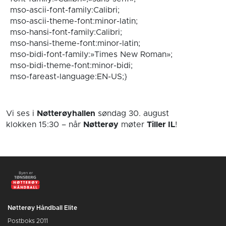
mso-ascii-font-family:Calibri;
mso-ascii-theme-font:minor-latin;
mso-hansi-font-family:Calibri;
mso-hansi-theme-font:minor-latin;
mso-bidi-font-family:»Times New Roman»;
mso-bidi-theme-font:minor-bidi;
mso-fareast-language:EN-US;}
Vi ses i
Nøtterøyhallen
søndag 30. august
klokken 15:30
– når
Nøtterøy
møter
Tiller IL
!
Nøtterøy Håndball Elite
Postboks 2011