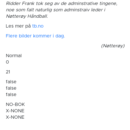
Ridder Frank tok seg av de adminstrative tingene,
noe som falt naturlig som adminstraiv leder i
Nøtterøy Håndball.
Les mer på
tb.no
Flere bilder kommer i dag.
(Nøtterøy)
Normal
0
21
false
false
false
NO-BOK
X-NONE
X-NONE