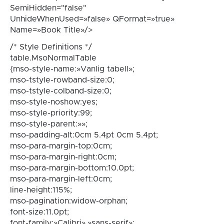
SemiHidden="false"
UnhideWhenUsed=»false» QFormat=»true»
Name=»Book Title»/>
/* Style Definitions */
table.MsoNormalTable
{mso-style-name:»Vanlig tabell»;
mso-tstyle-rowband-size:0;
mso-tstyle-colband-size:0;
mso-style-noshow:yes;
mso-style-priority:99;
mso-style-parent:»»;
mso-padding-alt:0cm 5.4pt 0cm 5.4pt;
mso-para-margin-top:0cm;
mso-para-margin-right:0cm;
mso-para-margin-bottom:10.0pt;
mso-para-margin-left:0cm;
line-height:115%;
mso-pagination:widow-orphan;
font-size:11.0pt;
font-family:»Calibri»,»sans-serif»;