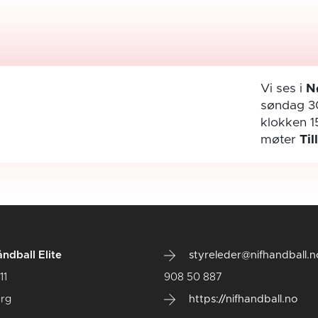
Vi ses i
N
søndag 3
klokken 1
møter
Til
ndball Elite
styreleder@nifhandball.n
11
908 50 887
rg
https://nifhandball.no