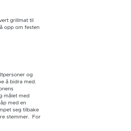
rt grillmat til
så opp om festen
eltpersoner og
oe å bidra med.
jonens
og målet med
ddåp med en
pet seg tilbake
nære stemmer. For