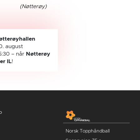
(Nøtterøy)
øtterøyhallen
0. august
5:30
– når
Nøtterøy
ler IL
!
o
Norsk Topphåndball