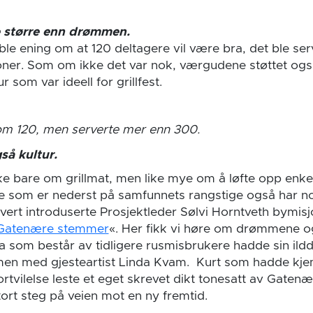
e større enn drømmen.
e ening om at 120 deltagere vil være bra, det ble serve
ner. Som om ikke det var nok, værgudene støttet og
som var ideell for grillfest.
om 120, men serverte mer enn 300.
så kultur.
ke bare om grillmat, men like mye om å løfte opp enk
 de som er nederst på samfunnets rangstige også har n
vert introduserte Prosjektleder Sølvi Horntveth bymis
Gatenære stemmer
«. Her fikk vi høre om drømmene 
a som består av tidligere rusmisbrukere hadde sin il
en med gjesteartist Linda Kvam. Kurt som hadde kjem
ortvilelse leste et eget skrevet dikt tonesatt av Gate
stort steg på veien mot en ny fremtid.