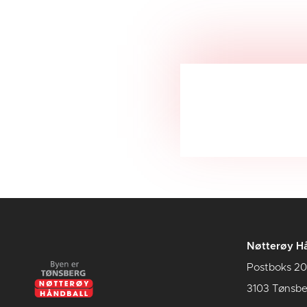
Nøtterøy Hå
Postboks 20
3103 Tønsbe