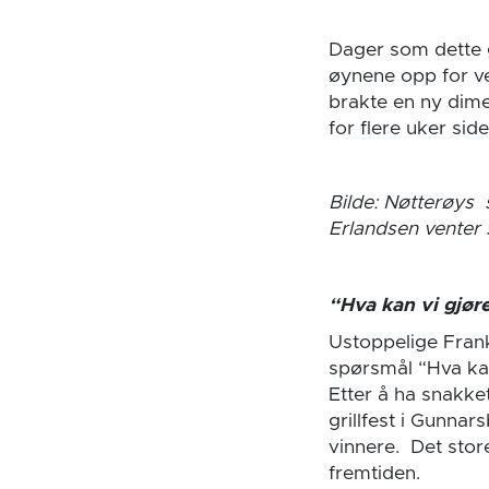
Dager som dette g
øynene opp for ve
brakte en ny dime
for flere uker side
Bilde: Nøtterøys
Erlandsen venter 
“Hva kan vi gjøre
Ustoppelige Fran
spørsmål “Hva kan
Etter å ha snakk
grillfest i Gunna
vinnere. Det store
fremtiden.