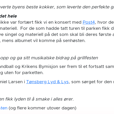
everte byens beste kokker, som leverte den perfekte gr
det hele
rikke var fortært fikk vi en konsert med
Post4
, hvor d
ateriell. For de som hadde tatt turen til parken fikk 
e singel og materiell på det som skal bli deres første 
t, mens albumet vil komme på senhøsten.
e opp og ga sitt musikalske bidrag på grillfesten
dball og Krikens Bymisjon ser frem til et fortsatt sam
g uten for parketten.
aniel Larsen i
Tønsberg Lyd & Lys
, som sørget for den 
n fikk lyden til å smake i alles ører.
sten
(og flere kommer utover dagen)