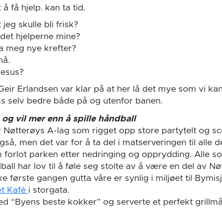
 å få hjelp. kan ta tid.
 jeg skulle bli frisk?
det hjelperne mine?
a meg nye krefter?
nå.
Jesus?
Geir Erlandsen var klar på at her lå det mye som vi ka
oss selv bedre både på og utenfor banen.
og vil mer enn å spille håndball
r Nøtterøys A-lag som rigget opp store partytelt og sce
å, men det var for å ta del i matserveringen til alle 
m forlot parken etter nedringing og opprydding. Alle 
all har lov til å føle seg stolte av å være en del av N
e første gangen gutta våre er synlig i miljøet til Bymisj
t Kafé
i storgata.
ed “Byens beste kokker” og serverte et perfekt grillmål