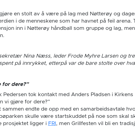
jøre en stolt av å være på lag med Nøtterøy og dage
rdien i de menneskene som har havnet på feil arena. T
nsjon inn i Nøtterøy håndball som gruppe og lag, men
n.
 sekretær Nina Næss, leder Frode Myhre Larsen og tre
spent på innrykket, etterpå var de bare stolte over hva
 for dere?”
k Pedersen tok kontakt med Anders Pladsen i Kirkens
 vi gjøre for dere?”
et sammen endte de opp med en samarbeidsavtale h
rsbøparken skulle være startskuddet på noe som skal s
 prosjektet ligger i
FRI
, men Grillfesten vil bli en tradi