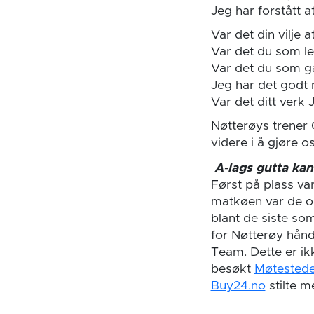
Jeg har forstått at
Var det din vilje at
Var det du som le
Var det du som g
Jeg har det godt 
Var det ditt verk 
Nøtterøys trener 
videre i å gjøre 
A-lags gutta kan 
Først på plass va
matkøen var de ogs
blant de siste so
for Nøtterøy håndb
Team. Dette er ikk
besøkt
Møtestede
Buy24.no
stilte m