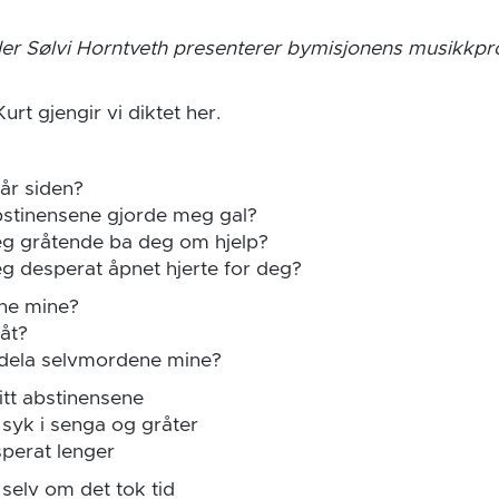
der Sølvi Horntveth presenterer bymisjonens musikkpro
Kurt gjengir vi diktet her.
 år siden?
bstinensene gjorde meg gal?
eg gråtende ba deg om hjelp?
eg desperat åpnet hjerte for deg?
ne mine?
åt?
dela selvmordene mine?
vitt abstinensene
 syk i senga og gråter
sperat lenger
, selv om det tok tid