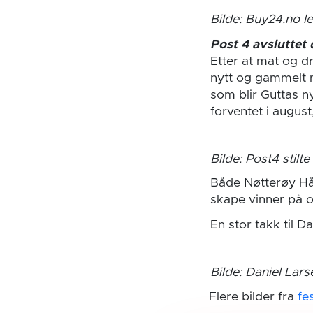
Bilde: Buy24.no l
Post 4 avsluttet 
Etter at mat og d
nytt og gammelt m
som blir Guttas ny
forventet i augus
Bilde: Post4 stilt
Både Nøtterøy Hån
skape vinner på o
En stor takk til D
Bilde: Daniel Larse
Flere bilder fra
fe