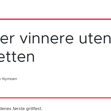
er vinnere uten
etten
ow Nymoen
enes første grillfest.