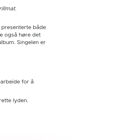
illmat.
e presenterte både
de også høre det
album. Singelen er
arbeide for å
rette lyden.