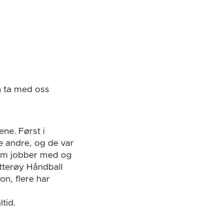
n ta med oss
ne. Først i
de andre, og de var
som jobber med og
øtterøy Håndball
on, flere har
tid.