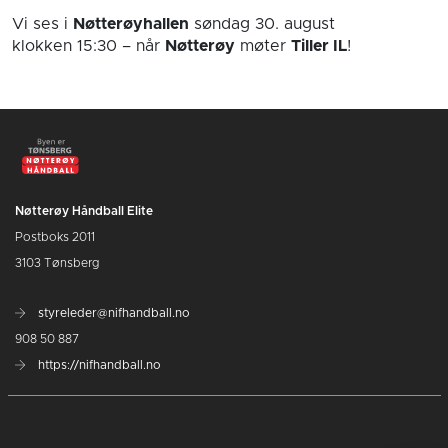
Vi ses i
Nøtterøyhallen
søndag 30. august
klokken 15:30
– når
Nøtterøy
møter
Tiller IL
!
Nøtterøy Håndball Elite
Postboks 2011
3103 Tønsberg
styreleder@nifhandball.no
908 50 887
https://nifhandball.no