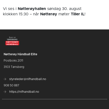
Vi ses i
Nøtterøyhallen
søndag 30. august
klokken 15:30
– når
Nøtterøy
møter
Tiller IL
!
Nøtterøy Håndball Elite
Postboks 2011
3103 Tønsberg
styreleder@nifhandball.no
908 50 887
https://nifhandball.no