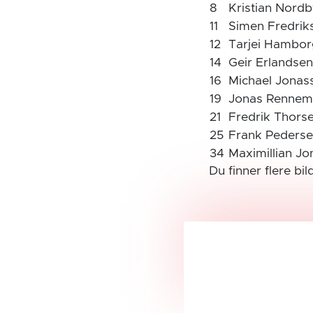
8
Kristian Nord
11
Simen Fredri
12
Tarjei Hambo
14
Geir Erlandse
16
Michael Jona
19
Jonas Renne
21
Fredrik Thors
25
Frank Peders
34
Maximillian J
Du finner flere bil