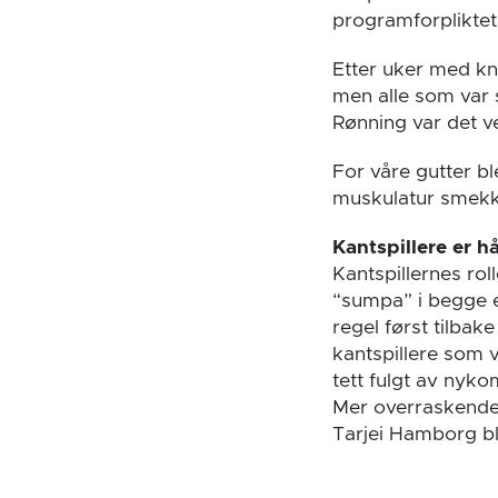
programforpliktet t
Etter uker med kn
men alle som var s
Rønning var det ve
For våre gutter b
muskulatur smekkfu
Kantspillere er 
Kantspillernes rol
“sumpa” i begge e
regel først tilbak
kantspillere som 
tett fulgt av nyk
Mer overraskende
Tarjei Hamborg ble