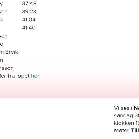
by
37:48
ksen
39:23
rg
41:04
n
41:40
ssen
mo
en Ervik
en
onsson
der fra løpet
her
Vi ses i
N
søndag 3
klokken 1
møter
Til