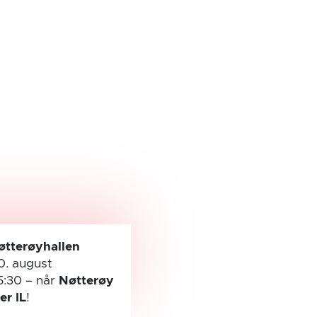
øtterøyhallen
0. august
5:30
– når
Nøtterøy
ler IL
!