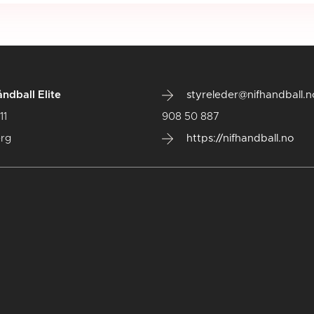
ndball Elite
styreleder@nifhandball.n
11
908 50 887
rg
https://nifhandball.no