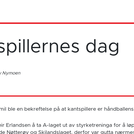
spillernes dag
ow Nymoen
 ble en bekreftelse på at kantspillere er håndballen
ir Erlandsen å ta A-laget ut av styrketreninga for å 
de Nøtterøy og Skilandslaget, derfor var gutta nærme