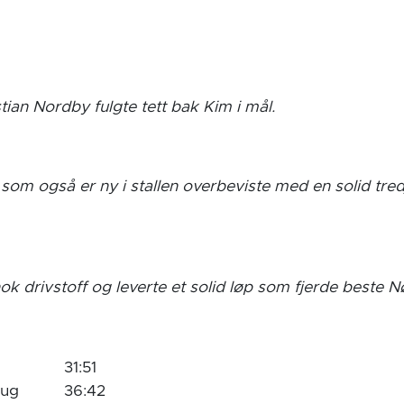
an Nordby fulgte tett bak Kim i mål.
som også er ny i stallen overbeviste med en solid tred
nok drivstoff og leverte et solid løp som fjerde beste N
31:51
aug
36:42