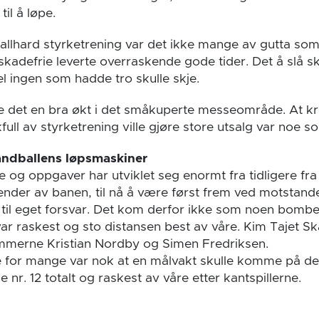
il å løpe.
allhard styrketrening var det ikke mange av gutta so
kadefrie leverte overraskende gode tider. Det å slå sk
l ingen som hadde tro skulle skje.
le det en bra økt i det småkuperte messeområde. At k
ll av styrketrening ville gjøre store utsalg var noe so
håndballens løpsmaskiner
le og oppgaver har utviklet seg enormt fra tidligere fra
nder av banen, til nå å være først frem ved motstan
e til eget forsvar. Det kom derfor ikke som noen bombe 
var raskest og sto distansen best av våre. Kim Tajet Sk
ommerne Kristian Nordby og Simen Fredriksen.
 for mange var nok at en målvakt skulle komme på de
 nr. 12 totalt og raskest av våre etter kantspillerne.