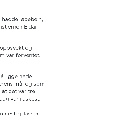
m hadde løpebein,
istjernen Eldar
roppsvekt og
m var forventet.
 å ligge nede i
derens mål og som
at det var tre
aug var raskest,
n neste plassen.