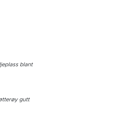
jeplass blant
øtterøy gutt