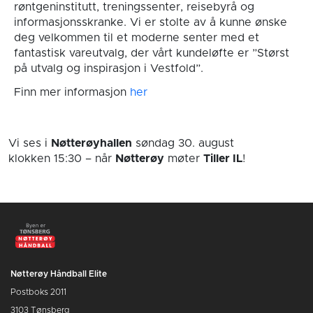
røntgeninstitutt, treningssenter, reisebyrå og
informasjonsskranke. Vi er stolte av å kunne ønske
deg velkommen til et moderne senter med et
fantastisk vareutvalg, der vårt kundeløfte er ”Størst
på utvalg og inspirasjon i Vestfold”.
Finn mer informasjon
her
Vi ses i
Nøtterøyhallen
søndag 30. august
klokken 15:30
– når
Nøtterøy
møter
Tiller IL
!
Nøtterøy Håndball Elite
Postboks 2011
3103 Tønsberg