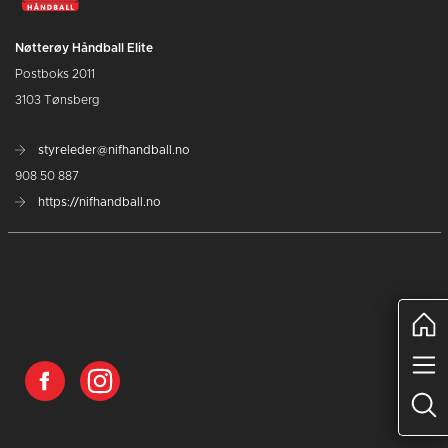
Nøtterøy Håndball Elite
Postboks 2011
3103 Tønsberg
styreleder@nifhandball.no
908 50 887
https://nifhandball.no