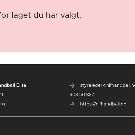
for laget du har valgt.
ndball Elite
styreleder@nifhandball.n
11
908 50 887
rg
https://nifhandball.no